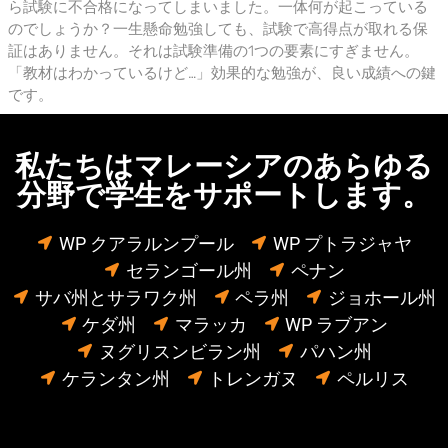
ら試験に不合格になってしまいました。一体何が起こっている
のでしょうか？一生懸命勉強しても、試験で高得点が取れる保
証はありません。それは試験準備の1つの要素にすぎません。
「教材はわかっているけど…」効果的な勉強が、良い成績への鍵
です。
私たちはマレーシアのあらゆる
分野で学生をサポートします。
WP クアラルンプール
WP プトラジャヤ
セランゴール州
ペナン
サバ州とサラワク州
ペラ州
ジョホール州
ケダ州
マラッカ
WP ラブアン
ヌグリスンビラン州
パハン州
ケランタン州
トレンガヌ
ペルリス