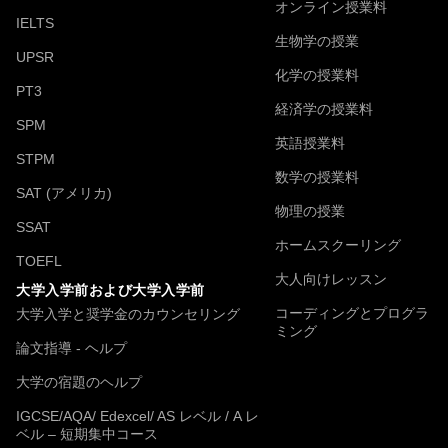
オンライン授業料
IELTS
生物学の授業
UPSR
化学の授業料
PT3
経済学の授業料
SPM
英語授業料
STPM
数学の授業料
SAT (アメリカ)
物理の授業
SSAT
ホームスクーリング
TOEFL
大人向けレッスン
大学入学前および大学入学前
コーディングとプログラ
大学入学と奨学金のカウンセリング
ミング
論文指導 - ヘルプ
大学の宿題のヘルプ
IGCSE/AQA/ Edexcel/ AS レベル / A レ
ベル – 短期集中コース