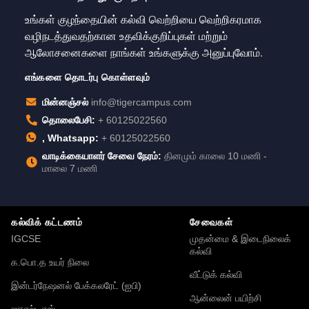
உங்கள் குழந்தையின் கல்வி வெற்றியை வெற்றிகரமாக
வழிநடத்துவதற்கான உதவிக்குறிப்புகள் மற்றும்
ஆலோசனைகளை நாங்கள் உங்களுக்கு அனுப்புவோம்.
எங்களை தொடர்பு கொள்ளவும்
மின்னஞ்சல்
info@tigercampus.com
தொலைபேசி:
+ 60125022560
, Whatsapp:
+ 60125022560
வாடிக்கையாளர் சேவை நேரம்:
தினமும் காலை 10 மணி -
மாலை 7 மணி
கல்விக் கட்டணம்
சேவைகள்
IGCSE
முதன்மை & இடைநிலைக்
கல்வி
க.பொ.த உயர் நிலை
வீட்டுக் கல்வி
இன்டர்நேஷனல் பேக்கலரேட் (ஐபி)
ஆன்லைன் பயிற்சி
ஐஈஎல்டிஎஸ்