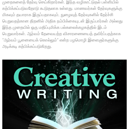
முறைகளைத் தேர்வு செய்கிறார்கள். இந்த வழிகாட்டுதல் பள்ளியில்
கற்பிக்கப்படுவதோடு கூடுதலாக உள்ளது. மாணவர்கள் தேர்வுகளுக்கு
மிகவும் தயாராக இருப்பதாகவும், நுழைவுத் தேர்வுகளில் தேர்ச்சி
பெறுவதற்கான திறனில் அதிக நம்பிக்கையுடன் இருப்பார்கள் அல்லது
இந்த முறையில் ஒரு மதிப்புமிக்க பல்கலைக்கழகத்தில் இடம்
பெறுவார்கள். ஆர்வம் தேவையற்ற விசாரணையைத் தவிர்ப்பதற்காக
"ஆர்வம் பூனையைக் கொல்லும்" என்ற பழமொழி இளைஞர்களுக்கு
அடிக்கடி கற்பிக்கப்படுகிறது.