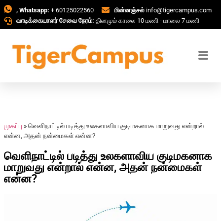
, Whatsapp:
+ 60125022560
மின்னஞ்சல்
info@tigercampus.com
வாடிக்கையாளர் சேவை நேரம்:
தினமும் காலை 10 மணி - மாலை 7 மணி
முகப்பு
»
வெளிநாட்டில் படித்து உலகளாவிய குடிமகனாக மாறுவது என்றால்
என்ன, அதன் நன்மைகள் என்ன?
வெளிநாட்டில் படித்து உலகளாவிய குடிமகனாக
மாறுவது என்றால் என்ன, அதன் நன்மைகள்
என்ன?