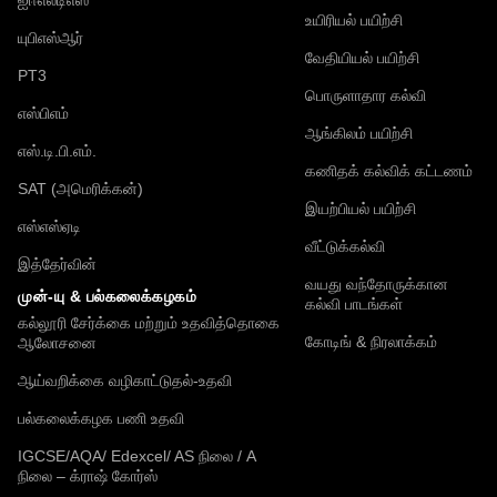
உயிரியல் பயிற்சி
யுபிஎஸ்ஆர்
வேதியியல் பயிற்சி
PT3
பொருளாதார கல்வி
எஸ்பிஎம்
ஆங்கிலம் பயிற்சி
எஸ்.டி.பி.எம்.
கணிதக் கல்விக் கட்டணம்
SAT (அமெரிக்கன்)
இயற்பியல் பயிற்சி
எஸ்எஸ்ஏடி
வீட்டுக்கல்வி
இத்தேர்வின்
வயது வந்தோருக்கான
முன்-யு & பல்கலைக்கழகம்
கல்வி பாடங்கள்
கல்லூரி சேர்க்கை மற்றும் உதவித்தொகை
கோடிங் & நிரலாக்கம்
ஆலோசனை
ஆய்வறிக்கை வழிகாட்டுதல்-உதவி
பல்கலைக்கழக பணி உதவி
IGCSE/AQA/ Edexcel/ AS நிலை / A
நிலை – க்ராஷ் கோர்ஸ்