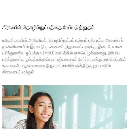
கிராஃபீன் தொழில்நுட்பத்தை மேம்படுத்துதல்
மலேசியாவின் அறிவியல், தொழில்நுட்பம் மற்றும் புத்தாக்க அமைச்சர்
முன்னிலையில் இரண்டு முன்னணி நிறுவனங்களுக்கு இடையேயான
புரிந்துணர்வு ஒப்பந்தம் (MoU) சமீபத்தில் கையெழுத்தானது. இந்தப்
புரிந்துணர்வு ஒப்பந்தத்தின்படி, ஜப்பானைச் சேர்ந்த நன்கு மதிக்கப்படும்
உலகளாவிய தலைவரான நிறுவனங்களில் ஒன்றிற்கு ஜப்பானில்
கிராஃபைட் மற்றும்