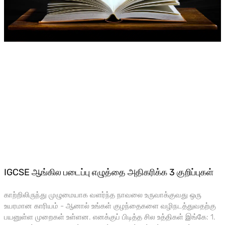
IGCSE ஆங்கில படைப்பு எழுத்தை அதிகரிக்க 3 குறிப்புகள்
காற்றிலிருந்து முழுமையாக வளர்ந்த நாவலை உருவாக்குவது ஒரு
உயரமான காரியம் - ஆனால் உங்கள் குழந்தைகளை வழிநடத்துவதற்கு
பயனுள்ள முறைகள் உள்ளன. எனக்குப் பிடித்த சில உத்திகள் இங்கே: 1.