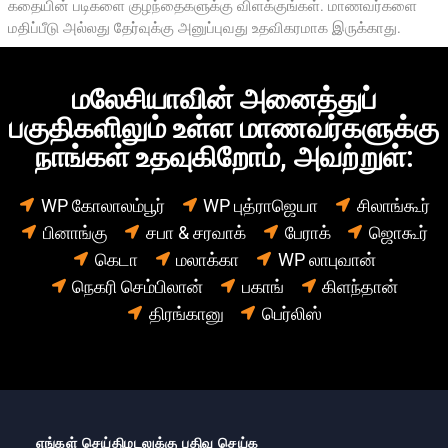
கதையின் படிகளை குழந்தைகளுக்கு விளக்குங்கள். மாணவர்களை
மதிப்பீடு அல்லது தேர்வுக்கு அனுப்புவது உதவிகரமாக இருக்காது.
மலேசியாவின் அனைத்துப்
பகுதிகளிலும் உள்ள மாணவர்களுக்கு
நாங்கள் உதவுகிறோம், அவற்றுள்:
WP கோலாலம்பூர்
WP புத்ராஜெயா
சிலாங்கூர்
பினாங்கு
சபா & சரவாக்
பேராக்
ஜொகூர்
கெடா
மலாக்கா
WP லாபுவான்
நெகரி செம்பிலான்
பகாங்
கிளந்தான்
திரங்கானு
பெர்லிஸ்
எங்கள் செய்திமடலுக்கு பதிவு செய்க