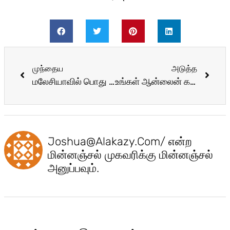
முந்தைய
அடுத்த
மலேசியாவில் பொது மற்றும் தனியார் பள்ளிகளுக்கு இடையிலான வேறுபாடு
உங்கள் ஆன்லைன் கற்றல் நேரத்தை அதிகப்படுத்துவதற்கான ஐந்து பரிந்துரைகள்
Joshua@alakazy.com
/ என்ற
மின்னஞ்சல் முகவரிக்கு மின்னஞ்சல்
அனுப்பவும்.