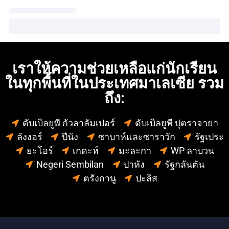
เราให้ความช่วยเหลือแก่นักเรียน
ในทุกพื้นที่ในประเทศมาเลเซีย รวม
ถึง:
ดับเบิลยูพี กัวลาลัมเปอร์
ดับเบิลยูพี ปุตราจายา
ลังงอร์
ปีนัง
ซาบาห์และซาราวัก
รัฐเประ
ยะโฮร์
เกดะห์
มะละกา
WP ลาบวน
Negeri Sembilan
ปาหัง
รัฐกลันตัน
ตรังกานู
ปะลิส