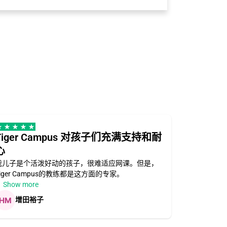
Tiger Campus 对孩子们充满支持和耐
分配的老
心
分配的老师
个学科的I
我儿子是个活泼好动的孩子，很难适应网课。但是，
Tiger Campus的教练都是这方面的专家。
赖克
Show more
增田裕子