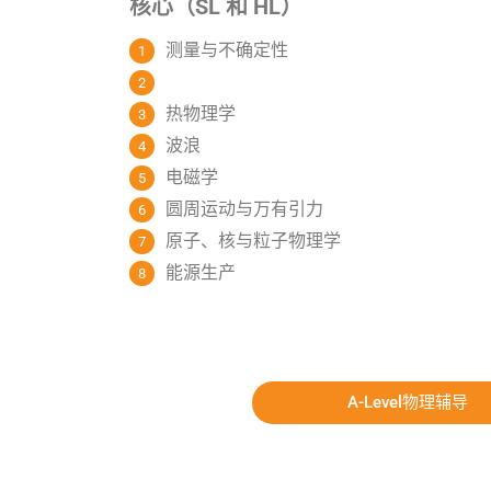
核心（SL 和 HL）
测量与不确定性
热物理学
波浪
电磁学
圆周运动与万有引力
原子、核与粒子物理学
能源生产
A-Level物理辅导